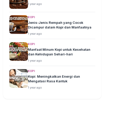
1 year ago
KOPI
Jenis-Jenis Rempah yang Cocok
Dicampur dalam Kopi dan Manfaatnya
1 year ago
KOPI
Manfaat Minum Kopi untuk Kesehatan
dan Kehidupan Sehari-hari
1 year ago
KOPI
Kopi: Meningkatkan Energi dan
Mengatasi Rasa Kantuk
1 year ago