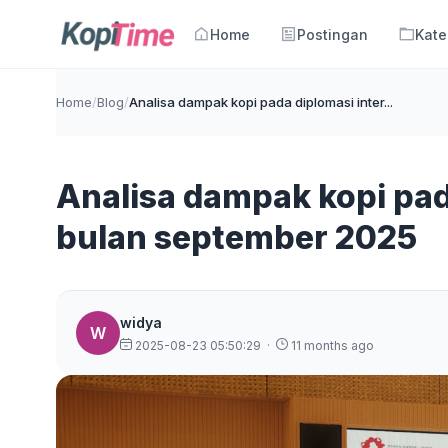
Home
Postingan
Kate
Home
/
Blog
/
Analisa dampak kopi pada diplomasi inter...
Analisa dampak kopi pad
bulan september 2025
widya
W
2025-08-23 05:50:29
·
11 months ago