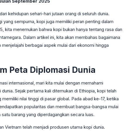
 Bulan September 2025
ari kehidupan sehari-hari jutaan orang di seluruh dunia.
i yang sempurna, kopi juga memiliki peran penting dalam
25, kita menemukan bahwa kopi bukan hanya tentang rasa dan
tarnegara. Dalam artikel ini, kita akan membahas bagaimana
 menjelajahi berbagai aspek mulai dari ekonomi hingga
am Peta Diplomasi Dunia
si internasional, mari kita mulai dengan memahami
nia. Sejak pertama kali ditemukan di Ethiopia, kopi telah
emiliki nilai tinggi di pasar global. Pada abad ke-17, ketika
 mendapatkan popularitas dan membuat bangsa-bangsa mulai
satu barang yang diperdagangkan secara luas.
 dan Vietnam telah menjadi produsen utama kopi dunia.