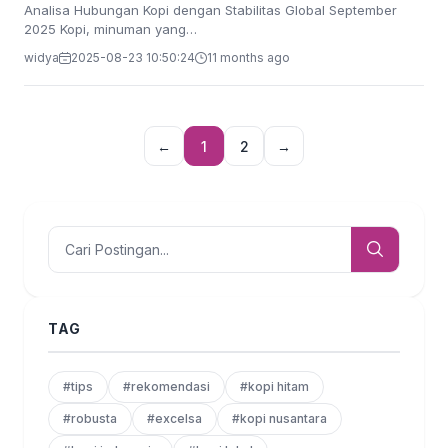
Analisa Hubungan Kopi dengan Stabilitas Global September
2025 Kopi, minuman yang…
widya
2025-08-23 10:50:24
11 months ago
←
1
2
→
TAG
#tips
#rekomendasi
#kopi hitam
#robusta
#excelsa
#kopi nusantara