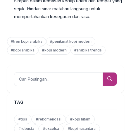
Simpan dalam kemasan kedap udara dan tempat yang
sejuk. Hindari sinar matahari langsung untuk
mempertahankan kesegaran dan rasa.
#tren kopi arabika
#penikmat kopi modern
#kopi arabika
#kopi modern
#arabika trends
TAG
#tips
#rekomendasi
#kopi hitam
#robusta
#excelsa
#kopi nusantara