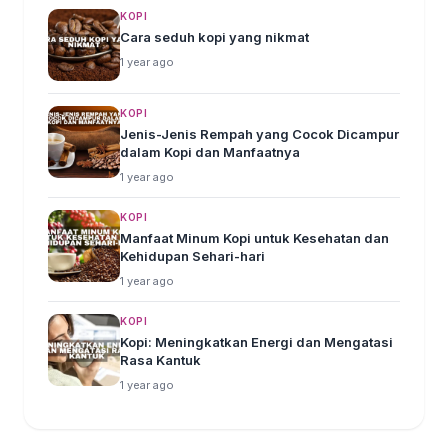
KOPI
Cara seduh kopi yang nikmat
1 year ago
KOPI
Jenis-Jenis Rempah yang Cocok Dicampur
dalam Kopi dan Manfaatnya
1 year ago
KOPI
Manfaat Minum Kopi untuk Kesehatan dan
Kehidupan Sehari-hari
1 year ago
KOPI
Kopi: Meningkatkan Energi dan Mengatasi
Rasa Kantuk
1 year ago