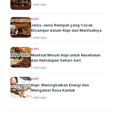
1 year ago
KOPI
Jenis-Jenis Rempah yang Cocok
Dicampur dalam Kopi dan Manfaatnya
1 year ago
KOPI
Manfaat Minum Kopi untuk Kesehatan
dan Kehidupan Sehari-hari
1 year ago
KOPI
Kopi: Meningkatkan Energi dan
Mengatasi Rasa Kantuk
1 year ago