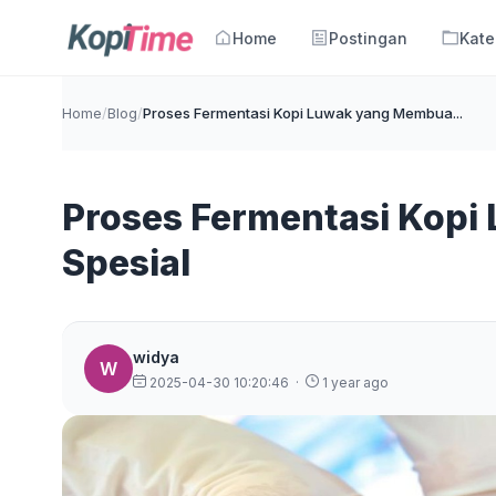
Home
Postingan
Kate
Home
/
Blog
/
Proses Fermentasi Kopi Luwak yang Membua...
Proses Fermentasi Kop
Spesial
widya
W
2025-04-30 10:20:46
·
1 year ago