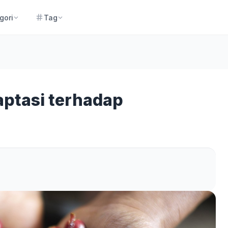
gori
Tag
aptasi terhadap