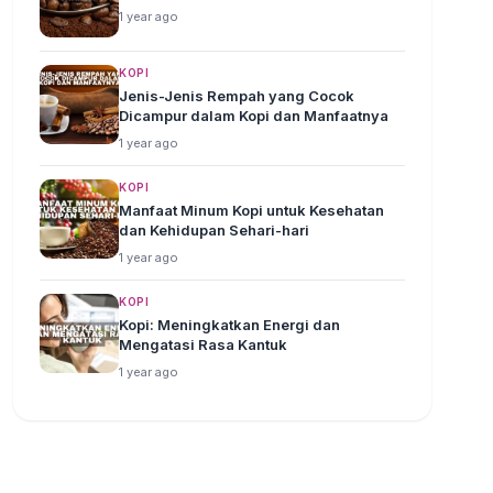
1 year ago
KOPI
Jenis-Jenis Rempah yang Cocok
Dicampur dalam Kopi dan Manfaatnya
1 year ago
KOPI
Manfaat Minum Kopi untuk Kesehatan
dan Kehidupan Sehari-hari
1 year ago
KOPI
Kopi: Meningkatkan Energi dan
Mengatasi Rasa Kantuk
1 year ago