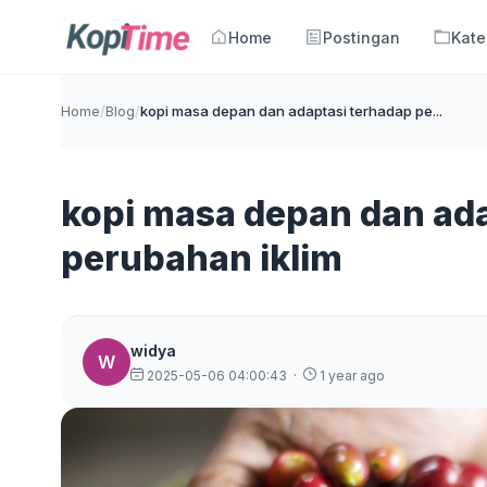
Home
Postingan
Kate
Home
/
Blog
/
kopi masa depan dan adaptasi terhadap pe...
kopi masa depan dan ad
perubahan iklim
widya
W
2025-05-06 04:00:43
·
1 year ago