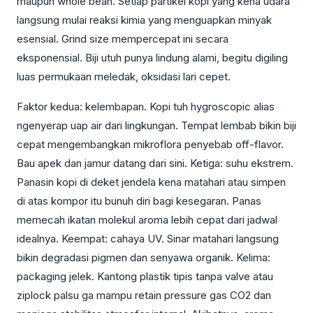
maupun whole bean. Setiap partikel kopi yang kena udara
langsung mulai reaksi kimia yang menguapkan minyak
esensial. Grind size mempercepat ini secara
eksponensial. Biji utuh punya lindung alami, begitu digiling
luas permukaan meledak, oksidasi lari cepet.
Faktor kedua: kelembapan. Kopi tuh hygroscopic alias
ngenyerap uap air dari lingkungan. Tempat lembab bikin biji
cepat mengembangkan mikroflora penyebab off-flavor.
Bau apek dan jamur datang dari sini. Ketiga: suhu ekstrem.
Panasin kopi di deket jendela kena matahari atau simpen
di atas kompor itu bunuh diri bagi kesegaran. Panas
memecah ikatan molekul aroma lebih cepat dari jadwal
idealnya. Keempat: cahaya UV. Sinar matahari langsung
bikin degradasi pigmen dan senyawa organik. Kelima:
packaging jelek. Kantong plastik tipis tanpa valve atau
ziplock palsu ga mampu retain pressure gas CO2 dan