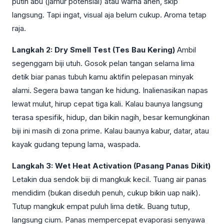
putih abu (jamur potensial) atau warna aneh, skip
langsung. Tapi ingat, visual aja belum cukup. Aroma tetap
raja.
Langkah 2: Dry Smell Test (Tes Bau Kering)
Ambil
segenggam biji utuh. Gosok pelan tangan selama lima
detik biar panas tubuh kamu aktifin pelepasan minyak
alami. Segera bawa tangan ke hidung. Inalienasikan napas
lewat mulut, hirup cepat tiga kali. Kalau baunya langsung
terasa spesifik, hidup, dan bikin nagih, besar kemungkinan
biji ini masih di zona prime. Kalau baunya kabur, datar, atau
kayak gudang tepung lama, waspada.
Langkah 3: Wet Heat Activation (Pasang Panas Dikit)
Letakin dua sendok biji di mangkuk kecil. Tuang air panas
mendidim (bukan diseduh penuh, cukup bikin uap naik).
Tutup mangkuk empat puluh lima detik. Buang tutup,
langsung cium. Panas mempercepat evaporasi senyawa