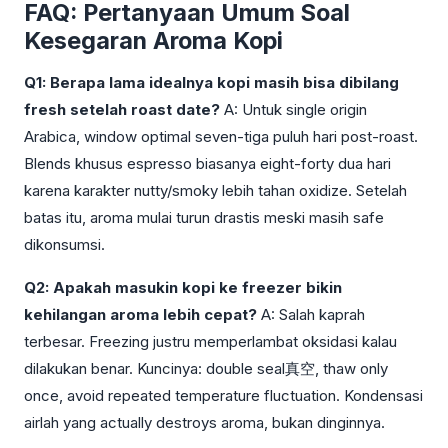
FAQ: Pertanyaan Umum Soal
Kesegaran Aroma Kopi
Q1: Berapa lama idealnya kopi masih bisa dibilang
fresh setelah roast date?
A: Untuk single origin
Arabica, window optimal seven-tiga puluh hari post-roast.
Blends khusus espresso biasanya eight-forty dua hari
karena karakter nutty/smoky lebih tahan oxidize. Setelah
batas itu, aroma mulai turun drastis meski masih safe
dikonsumsi.
Q2: Apakah masukin kopi ke freezer bikin
kehilangan aroma lebih cepat?
A: Salah kaprah
terbesar. Freezing justru memperlambat oksidasi kalau
dilakukan benar. Kuncinya: double seal真空, thaw only
once, avoid repeated temperature fluctuation. Kondensasi
airlah yang actually destroys aroma, bukan dinginnya.