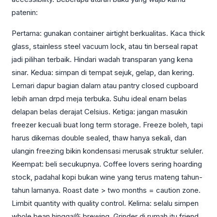
patenin:
Pertama: gunakan container airtight berkualitas. Kaca thick
glass, stainless steel vacuum lock, atau tin berseal rapat
jadi pilihan terbaik. Hindari wadah transparan yang kena
sinar. Kedua: simpan di tempat sejuk, gelap, dan kering.
Lemari dapur bagian dalam atau pantry closed cupboard
lebih aman drpd meja terbuka. Suhu ideal enam belas
delapan belas derajat Celsius. Ketiga: jangan masukin
freezer kecuali buat long term storage. Freeze boleh, tapi
harus dikemas double sealed, thaw hanya sekali, dan
ulangin freezing bikin kondensasi merusak struktur seluler.
Keempat: beli secukupnya. Coffee lovers sering hoarding
stock, padahal kopi bukan wine yang terus mateng tahun-
tahun lamanya. Roast date > two months = caution zone.
Limbit quantity with quality control. Kelima: selalu simpen
whole bean hingga临 brewing. Grinder di rumah itu friend