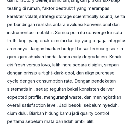
dan olfactory bekerja simultan, langkah praktis six-step
testing di rumah, faktor destruktif yang merampas
karakter volatil, strategi storage scientifically sound, serta
perbandingan realistis antara evaluasi konvensional dan
instrumentasi mutakhir. Semua poin itu converge ke satu
truth: kopi yang enak dimulai dari biji yang terjaga integritas
aromanya. Jangan biarkan budget besar terbuang sia-sia
gara-gara abaikan tanda-tanda early degradation. Kenali
ciri fresh versus loyo, latih indra secara disiplin, simpan
dengan prinsip airtight-dark-cool, dan align purchase
cycle dengan consumption rate. Dengan pendekatan
sistematis ini, setiap tegukan bakal konsisten deliver
expected profile, mengurangi waste, dan meningkatkan
overall satisfaction level. Jadi besok, sebelum nyeduh,
cium dulu. Biarkan hidung kamu jadi quality control
pertama sebelum mata dan lidah ambil alih.