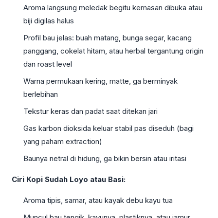
Aroma langsung meledak begitu kemasan dibuka atau
biji digilas halus
Profil bau jelas: buah matang, bunga segar, kacang
panggang, cokelat hitam, atau herbal tergantung origin
dan roast level
Warna permukaan kering, matte, ga berminyak
berlebihan
Tekstur keras dan padat saat ditekan jari
Gas karbon dioksida keluar stabil pas diseduh (bagi
yang paham extraction)
Baunya netral di hidung, ga bikin bersin atau iritasi
Ciri Kopi Sudah Loyo atau Basi:
Aroma tipis, samar, atau kayak debu kayu tua
Muncul bau tengik, kayunya, plastiknya, atau jamur