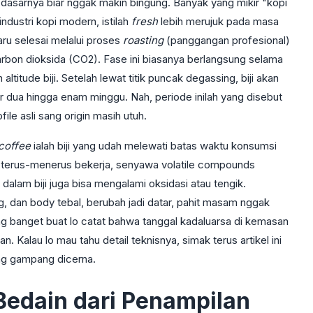
 dasarnya biar nggak makin bingung. Banyak yang mikir "kopi
industri kopi modern, istilah
fresh
lebih merujuk pada masa
ru selesai melalui proses
roasting
(panggangan profesional)
rbon dioksida (CO2). Fase ini biasanya berlangsung selama
ltitude biji. Setelah lewat titik puncak degassing, biji akan
 dua hingga enam minggu. Nah, periode inilah yang disebut
file asli sang origin masih utuh.
 coffee
ialah biji yang udah melewati batas waktu konsumsi
n terus-menerus bekerja, senyawa volatile compounds
lam biji juga bisa mengalami oksidasi atau tengik.
g, dan body tebal, berubah jadi datar, pahit masam nggak
ng banget buat lo catat bahwa tanggal kadaluarsa di kemasan
n. Kalau lo mau tahu detail teknisnya, simak terus artikel ini
ang gampang dicerna.
Bedain dari Penampilan