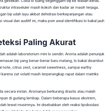
ara gesekan. Coba lo tuang segenggam biji ke wadah keras.
truktur intraseluler masih kokoh dan kadar air masih terjaga.
gan biji udah layu akibat dehidrasi berkepanjangan atau
ual dan auditif ini, maka poin awal identifikasi lo bakal jauh
teksi Paling Akurat
dah adalah laboratorium mini lo sendiri. Aroma adalah penunjuk
 kemasan biji yang benar-benar baru matang, lo bakal disambut
l note, citrus zest, caramel sweetness, sampai earthy
l karena zat volatil masih terperangkap rapat dalam matriks
da secara instan. Aromanya berkurang drastis atau malah
isimpan di gudang lembap. Dalam beberapa kasus ekstrem,
udah lewat musimnya. Ini disebabkan oleh reaksi lipoksidasi