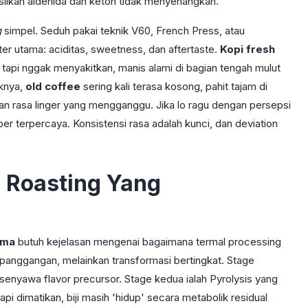
silkan aldehida dan keton tidak menyenangkan.
g
simpel. Seduh pakai teknik V60, French Press, atau
er utama: aciditas, sweetness, dan aftertaste.
Kopi fresh
tapi nggak menyakitkan, manis alami di bagian tengah mulut
iknya,
old coffee
sering kali terasa kosong, pahit tajam di
an rasa linger yang mengganggu. Jika lo ragu dengan persepsi
r terpercaya. Konsistensi rasa adalah kunci, dan deviation
 Roasting Yang
ama
butuh kejelasan mengenai bagaimana termal processing
anggangan, melainkan transformasi bertingkat. Stage
senyawa flavor precursor. Stage kedua ialah Pyrolysis yang
pi dimatikan, biji masih 'hidup' secara metabolik residual