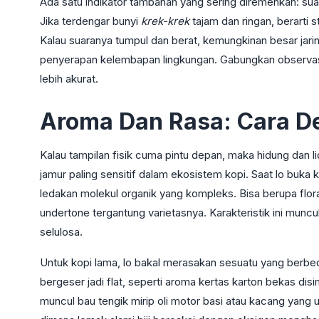
Ada satu indikator tambahan yang sering diremehkan: su
Jika terdengar bunyi
krek-krek
tajam dan ringan, berarti s
Kalau suaranya tumpul dan berat, kemungkinan besar jarin
penyerapan kelembapan lingkungan. Gabungkan observasi vis
lebih akurat.
Aroma Dan Rasa: Cara De
Kalau tampilan fisik cuma pintu depan, maka hidung dan li
jamur paling sensitif dalam ekosistem kopi. Saat lo buka
ledakan molekul organik yang kompleks. Bisa berupa flora
undertone tergantung varietasnya. Karakteristik ini muncu
selulosa.
Untuk kopi lama, lo bakal merasakan sesuatu yang berbe
bergeser jadi flat, seperti aroma kertas karton bekas d
muncul bau tengik mirip oli motor basi atau kacang yang 