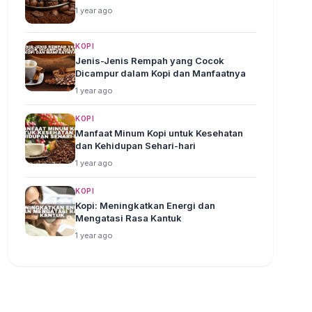
1 year ago
KOPI
Jenis-Jenis Rempah yang Cocok
Dicampur dalam Kopi dan Manfaatnya
1 year ago
KOPI
Manfaat Minum Kopi untuk Kesehatan
dan Kehidupan Sehari-hari
1 year ago
KOPI
Kopi: Meningkatkan Energi dan
Mengatasi Rasa Kantuk
1 year ago