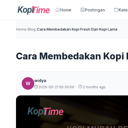
Home
Postingan
Kate
Home
/
Blog
/
Cara Membedakan Kopi Fresh Dan Kopi Lama
Cara Membedakan Kopi 
widya
W
2026-05-21 05:30:00
·
2 months ago