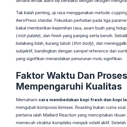
dimana lemak alami biji bereaksi dengan oksigen mengha
Tak kalah penting, uji rasa menggunakan metode
cuppin
AeroPress standar. Fokuskan perhatian pada tiga paramet
bakal memberikan kejernihan rasa, asam buah yang hidup 
(
mid-palate
), dan finish yang panjang serta bersih. Sebal
belakang lidah, kurang tubuh (
thin body
), dan meninggalk
subjektif, bandingkan dengan sampel reference dari sumbe
yang signifikan menandakan penurunan mutu signifikan.
Faktor Waktu Dan Proses
Mempengaruhi Kualitas
Memahami
cara membedakan kopi fresh dan kopi l
mengubah komposisi kimiawi. Roasting bukan cuma soal p
pertama ialah Maillard Reaction yang menciptakan ribuan 
memecah struktur kompleks menjadi volatil aktif. Setelah a