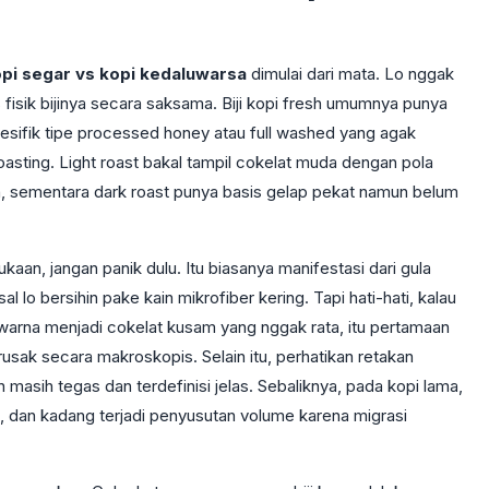
pi segar vs kopi kedaluwarsa
dimulai dari mata. Lo nggak
s fisik bijinya secara saksama. Biji kopi fresh umumnya punya
sifik tipe processed honey atau full washed yang agak
asting. Light roast bakal tampil cokelat muda dengan pola
 sementara dark roast punya basis gelap pekat namun belum
rmukaan, jangan panik dulu. Itu biasanya manifestasi dari gula
al lo bersihin pake kain mikrofiber kering. Tapi hati-hati, kalau
arna menjadi cokelat kusam yang nggak rata, itu pertamaan
 rusak secara makroskopis. Selain itu, perhatikan retakan
n masih tegas dan terdefinisi jelas. Sebaliknya, pada kopi lama,
t, dan kadang terjadi penyusutan volume karena migrasi