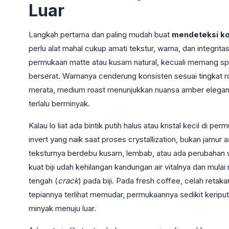
Luar
Langkah pertama dan paling mudah buat
mendeteksi ko
perlu alat mahal cukup amati tekstur, warna, dan integrita
permukaan matte atau kusam natural, kecuali memang spe
berserat. Warnanya cenderung konsisten sesuai tingkat ro
merata, medium roast menunjukkan nuansa amber elegan,
terlalu berminyak.
Kalau lo liat ada bintik putih halus atau kristal kecil di pe
invert yang naik saat proses crystallization, bukan jamur as
teksturnya berdebu kusam, lembab, atau ada perubahan w
kuat biji udah kehilangan kandungan air vitalnya dan mulai
tengah (
crack
) pada biji. Pada fresh coffee, celah retaka
tepiannya terlihat memudar, permukaannya sedikit keripu
minyak menuju luar.