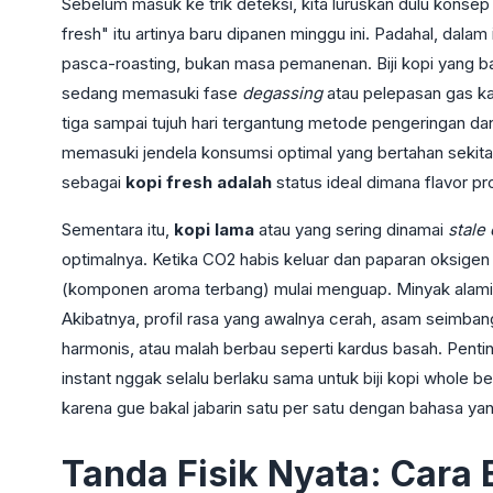
Sebelum masuk ke trik deteksi, kita luruskan dulu konsep
fresh" itu artinya baru dipanen minggu ini. Padahal, dalam 
pasca-roasting, bukan masa pemanenan. Biji kopi yang ba
sedang memasuki fase
degassing
atau pelepasan gas ka
tiga sampai tujuh hari tergantung metode pengeringan dan a
memasuki jendela konsumsi optimal yang bertahan sekitar
sebagai
kopi fresh adalah
status ideal dimana flavor pro
Sementara itu,
kopi lama
atau yang sering dinamai
stale
optimalnya. Ketika CO2 habis keluar dan paparan oksige
(komponen aroma terbang) mulai menguap. Minyak alami da
Akibatnya, profil rasa yang awalnya cerah, asam seimban
harmonis, atau malah berbau seperti kardus basah. Penti
instant nggak selalu berlaku sama untuk biji kopi whole bea
karena gue bakal jabarin satu per satu dengan bahasa y
Tanda Fisik Nyata: Cara 