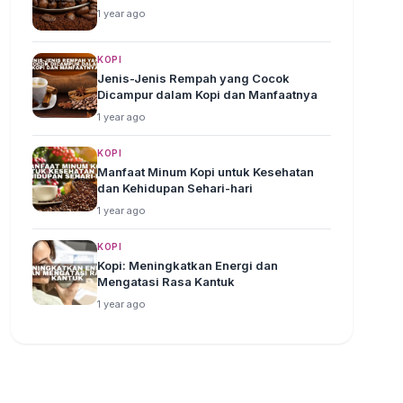
1 year ago
KOPI
Jenis-Jenis Rempah yang Cocok
Dicampur dalam Kopi dan Manfaatnya
1 year ago
KOPI
Manfaat Minum Kopi untuk Kesehatan
dan Kehidupan Sehari-hari
1 year ago
KOPI
Kopi: Meningkatkan Energi dan
Mengatasi Rasa Kantuk
1 year ago