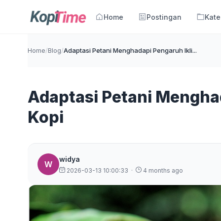
Home
Postingan
Kate
Home
/
Blog
/
Adaptasi Petani Menghadapi Pengaruh Ikli...
Adaptasi Petani Mengha
Kopi
widya
W
2026-03-13 10:00:33
·
4 months ago