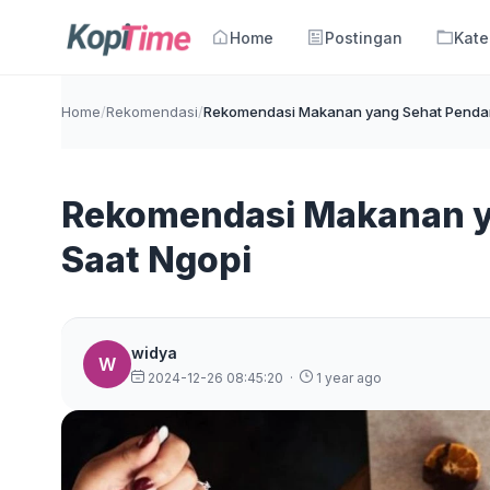
Home
Postingan
Kate
Home
/
Rekomendasi
/
Rekomendasi Makanan yang Sehat Pendam
Rekomendasi Makanan y
Saat Ngopi
widya
W
2024-12-26 08:45:20
·
1 year ago