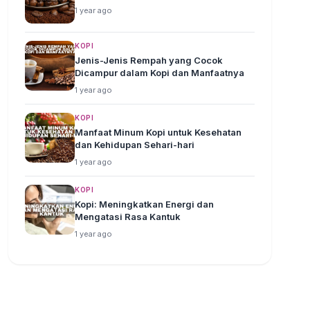
1 year ago
KOPI
Jenis-Jenis Rempah yang Cocok
Dicampur dalam Kopi dan Manfaatnya
1 year ago
KOPI
Manfaat Minum Kopi untuk Kesehatan
dan Kehidupan Sehari-hari
1 year ago
KOPI
Kopi: Meningkatkan Energi dan
Mengatasi Rasa Kantuk
1 year ago