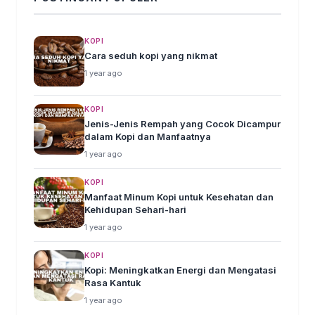
KOPI
Cara seduh kopi yang nikmat
1 year ago
KOPI
Jenis-Jenis Rempah yang Cocok Dicampur
dalam Kopi dan Manfaatnya
1 year ago
KOPI
Manfaat Minum Kopi untuk Kesehatan dan
Kehidupan Sehari-hari
1 year ago
KOPI
Kopi: Meningkatkan Energi dan Mengatasi
Rasa Kantuk
1 year ago