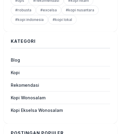
#tips
#rekomendasi
#kopi hitam
#robusta
#excelsa
#kopi nusantara
#kopi indonesia
#kopi lokal
KATEGORI
Blog
Kopi
Rekomendasi
Kopi Wonosalam
Kopi Ekselsa Wonosalam
POSTINGAN POPULER