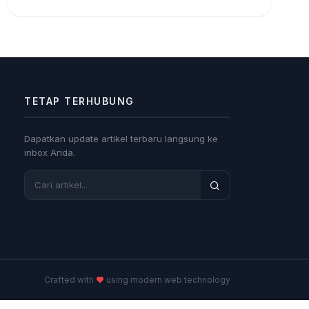
TETAP TERHUBUNG
Dapatkan update artikel terbaru langsung ke
inbox Anda.
Crafted with
using modern web technology