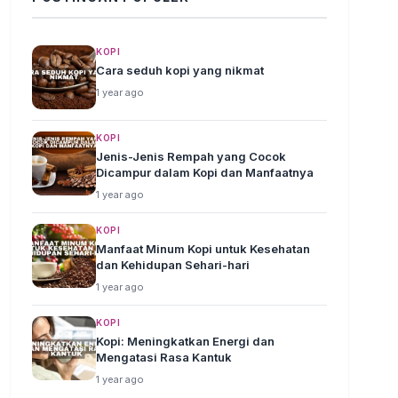
KOPI
Cara seduh kopi yang nikmat
1 year ago
KOPI
Jenis-Jenis Rempah yang Cocok
Dicampur dalam Kopi dan Manfaatnya
1 year ago
KOPI
Manfaat Minum Kopi untuk Kesehatan
dan Kehidupan Sehari-hari
1 year ago
KOPI
Kopi: Meningkatkan Energi dan
Mengatasi Rasa Kantuk
1 year ago