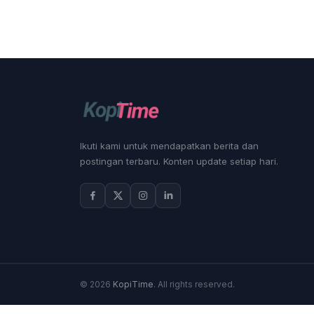
Ikuti kami untuk mendapatkan berita dan
postingan terbaru. Konten update setiap hari.
© 2026
KopiTime
. All rights reserved.