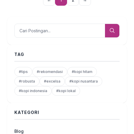
TAG
#tips
#rekomendasi
#kopi hitam
#robusta
#excelsa
#kopi nusantara
#kopi indonesia
#kopi lokal
KATEGORI
Blog