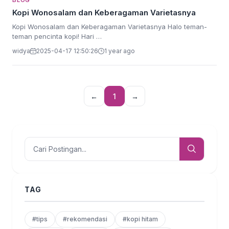
BLOG
Kopi Wonosalam dan Keberagaman Varietasnya
Kopi Wonosalam dan Keberagaman Varietasnya Halo teman-
teman pencinta kopi! Hari …
widya
2025-04-17 12:50:26
1 year ago
←
1
→
TAG
#tips
#rekomendasi
#kopi hitam