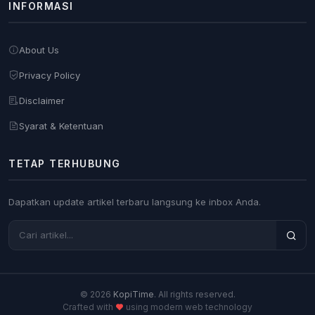
INFORMASI
About Us
Privacy Policy
Disclaimer
Syarat & Ketentuan
TETAP TERHUBUNG
Dapatkan update artikel terbaru langsung ke inbox Anda.
© 2026
KopiTime
. All rights reserved.
Crafted with
using modern web technology