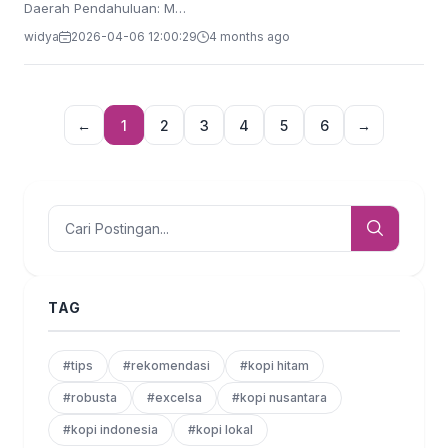
Daerah Pendahuluan: M…
widya
2026-04-06 12:00:29
4 months ago
←
1
2
3
4
5
6
→
TAG
#tips
#rekomendasi
#kopi hitam
#robusta
#excelsa
#kopi nusantara
#kopi indonesia
#kopi lokal