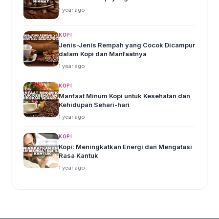
1 year ago
KOPI
Jenis-Jenis Rempah yang Cocok Dicampur
dalam Kopi dan Manfaatnya
1 year ago
KOPI
Manfaat Minum Kopi untuk Kesehatan dan
Kehidupan Sehari-hari
1 year ago
KOPI
Kopi: Meningkatkan Energi dan Mengatasi
Rasa Kantuk
1 year ago