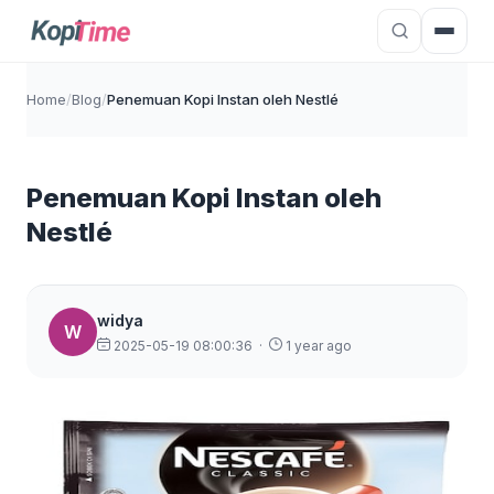
Home
/
Blog
/
Penemuan Kopi Instan oleh Nestlé
Penemuan Kopi Instan oleh
Nestlé
widya
W
2025-05-19 08:00:36
·
1 year ago