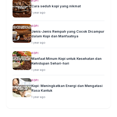
KOPI
Cara seduh kopi yang nikmat
1 year ago
KOPI
Jenis-Jenis Rempah yang Cocok Dicampur
dalam Kopi dan Manfaatnya
1 year ago
KOPI
Manfaat Minum Kopi untuk Kesehatan dan
Kehidupan Sehari-hari
1 year ago
KOPI
Kopi: Meningkatkan Energi dan Mengatasi
Rasa Kantuk
1 year ago