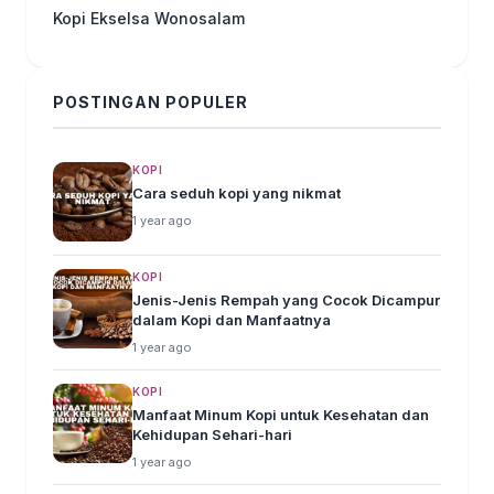
Kopi Ekselsa Wonosalam
POSTINGAN POPULER
KOPI
Cara seduh kopi yang nikmat
1 year ago
KOPI
Jenis-Jenis Rempah yang Cocok Dicampur
dalam Kopi dan Manfaatnya
1 year ago
KOPI
Manfaat Minum Kopi untuk Kesehatan dan
Kehidupan Sehari-hari
1 year ago