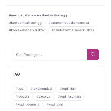
#membedakanexcelsaberkualitastinggi
#kopiberkualitastinggi
#caramembedakanexcelsa
#kopiexelsaberkarakter
#panduanexcelsaberkualitas
TAG
#tips
#rekomendasi
#kopi hitam
#robusta
#excelsa
#kopi nusantara
#kopi indonesia
#kopi lokal