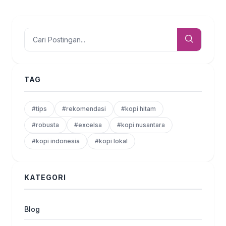
TAG
#tips
#rekomendasi
#kopi hitam
#robusta
#excelsa
#kopi nusantara
#kopi indonesia
#kopi lokal
KATEGORI
Blog