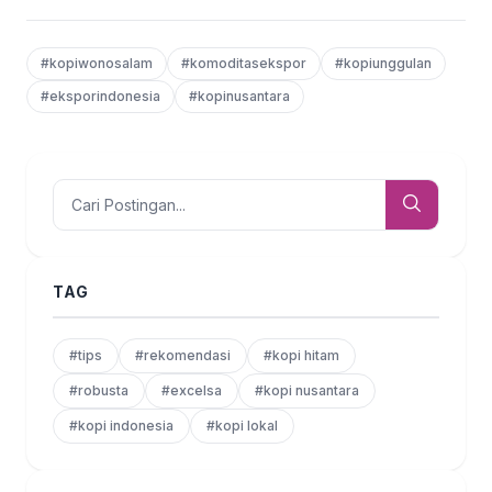
#kopiwonosalam
#komoditasekspor
#kopiunggulan
#eksporindonesia
#kopinusantara
TAG
#tips
#rekomendasi
#kopi hitam
#robusta
#excelsa
#kopi nusantara
#kopi indonesia
#kopi lokal