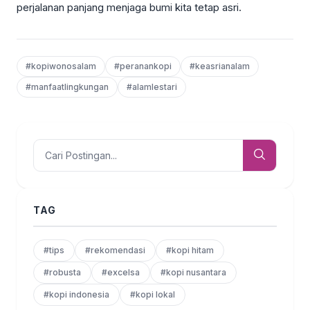
perjalanan panjang menjaga bumi kita tetap asri.
#kopiwonosalam
#peranankopi
#keasrianalam
#manfaatlingkungan
#alamlestari
TAG
#tips
#rekomendasi
#kopi hitam
#robusta
#excelsa
#kopi nusantara
#kopi indonesia
#kopi lokal