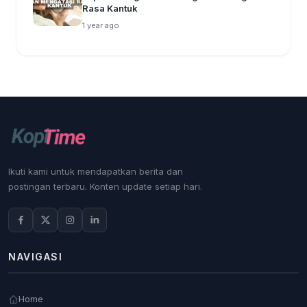
Rasa Kantuk
1 year ago
Ikuti kami untuk mendapatkan berita dan
postingan terbaru. Konten update setiap hari.
NAVIGASI
Home