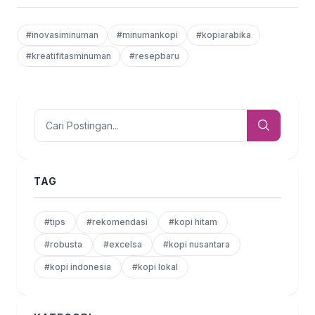
#inovasiminuman
#minumankopi
#kopiarabika
#kreatifitasminuman
#resepbaru
TAG
#tips
#rekomendasi
#kopi hitam
#robusta
#excelsa
#kopi nusantara
#kopi indonesia
#kopi lokal