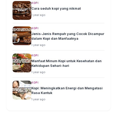
KOPI
Cara seduh kopi yang nikmat
1 year ago
KOPI
Jenis-Jenis Rempah yang Cocok Dicampur
dalam Kopi dan Manfaatnya
1 year ago
KOPI
Manfaat Minum Kopi untuk Kesehatan dan
Kehidupan Sehari-hari
1 year ago
KOPI
Kopi: Meningkatkan Energi dan Mengatasi
Rasa Kantuk
1 year ago