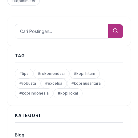
#kopidimilter
TAG
#tips
#rekomendasi
#kopi hitam
#robusta
#excelsa
#kopi nusantara
#kopi indonesia
#kopi lokal
KATEGORI
Blog