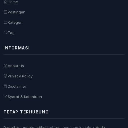
Home
Postingan
Kategori
Tag
INFORMASI
About Us
Privacy Policy
Disclaimer
Syarat & Ketentuan
TETAP TERHUBUNG
Dapatkan update artikel terbaru langsung ke inbox Anda.